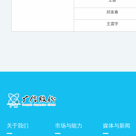
王蓉
邱友春
王震宇
关于我们
市场与能力
媒体与新闻